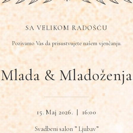
SA VELIKOM RADOŠĆU
Pozivamo Vas da prisustvujete našem vjenčanju.
Mlada & Mladoženja
15. Maj 2026. | 16:00
Svadbeni salon ” Ljubav”